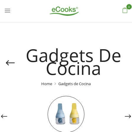
0
Gadgets De
Cocina
Home
Gadgets de Cocina