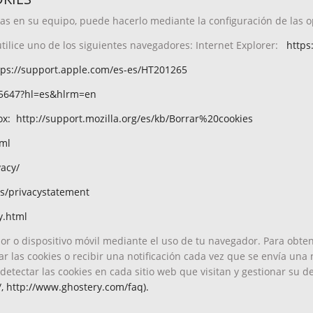
adas en su equipo, puede hacerlo mediante la configuración de las
tilice uno de los siguientes navegadores: Internet Explorer:
https
tps://support.apple.com/es-es/HT201265
95647?hl=es&hlrm=en
fox:
http://support.mozilla.org/es/kb/Borrar%20cookies
tml
vacy/
es/privacystatement
y.html
r o dispositivo móvil mediante el uso de tu navegador. Para obtene
r las cookies o recibir una notificación cada vez que se envía una 
etectar las cookies en cada sitio web que visitan y gestionar su d
,
http://www.ghostery.com/faq).