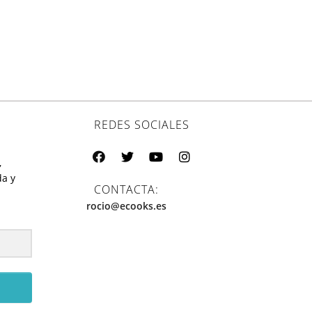
REDES SOCIALES
,
da y
CONTACTA:
rocio@ecooks.es