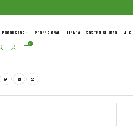
/tienda.ecooks.es/casa/#
//tienda.ecooks.es
PRODUCTOS
PROFESIONAL
TIENDA
SOSTENIBILIDAD
MI C
0
By :
Santi B