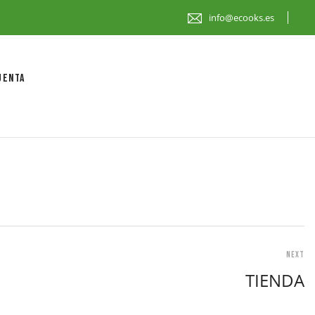
info@ecooks.es
/casa/#
UENTA
Next
TIENDA