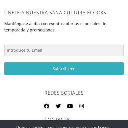
ÚNETE A NUESTRA SANA CULTURA ECOOKS
Manténgase al día con eventos, ofertas especiales de
temporada y promociones.
Subscribirme
REDES SOCIALES
CONTACTA:
C/ Aragón 35
rocio@ecooks.es
Usamos cookies para asegurar que te damos la mejor